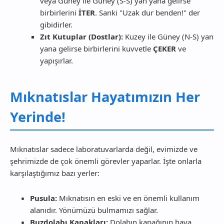
veya Güney ile Güney (S-S) yan yana gelirse
birbirlerini
İTER
. Sanki "Uzak dur benden!" der
gibidirler.
Zıt Kutuplar (Dostlar):
Kuzey ile Güney (N-S) yan
yana gelirse birbirlerini kuvvetle
ÇEKER
ve
yapışırlar.
Mıknatıslar Hayatımızın Her
Yerinde!
Mıknatıslar sadece laboratuvarlarda değil, evimizde ve
şehrimizde de çok önemli görevler yaparlar. İşte onlarla
karşılaştığımız bazı yerler:
Pusula:
Mıknatısın en eski ve en önemli kullanım
alanıdır. Yönümüzü bulmamızı sağlar.
Buzdolabı Kapakları:
Dolabın kapağının hava