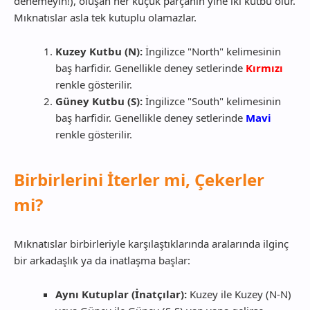
denemeyin!), oluşan her küçük parçanın yine iki kutbu olur.
Mıknatıslar asla tek kutuplu olamazlar.
Kuzey Kutbu (N):
İngilizce "North" kelimesinin
baş harfidir. Genellikle deney setlerinde
Kırmızı
renkle gösterilir.
Güney Kutbu (S):
İngilizce "South" kelimesinin
baş harfidir. Genellikle deney setlerinde
Mavi
renkle gösterilir.
Birbirlerini İterler mi, Çekerler
mi?
Mıknatıslar birbirleriyle karşılaştıklarında aralarında ilginç
bir arkadaşlık ya da inatlaşma başlar:
Aynı Kutuplar (İnatçılar):
Kuzey ile Kuzey (N-N)