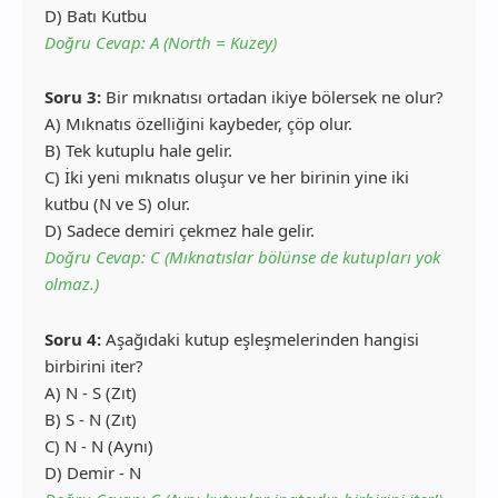
D) Batı Kutbu
Doğru Cevap: A (North = Kuzey)
Soru 3:
Bir mıknatısı ortadan ikiye bölersek ne olur?
A) Mıknatıs özelliğini kaybeder, çöp olur.
B) Tek kutuplu hale gelir.
C) İki yeni mıknatıs oluşur ve her birinin yine iki
kutbu (N ve S) olur.
D) Sadece demiri çekmez hale gelir.
Doğru Cevap: C (Mıknatıslar bölünse de kutupları yok
olmaz.)
Soru 4:
Aşağıdaki kutup eşleşmelerinden hangisi
birbirini iter?
A) N - S (Zıt)
B) S - N (Zıt)
C) N - N (Aynı)
D) Demir - N