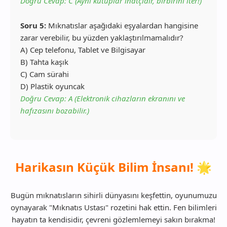
Doğru Cevap: C (Aynı kutuplar inatçıdır, birbirini iter!)
Soru 5:
Mıknatıslar aşağıdaki eşyalardan hangisine
zarar verebilir, bu yüzden yaklaştırılmamalıdır?
A) Cep telefonu, Tablet ve Bilgisayar
B) Tahta kaşık
C) Cam sürahi
D) Plastik oyuncak
Doğru Cevap: A (Elektronik cihazların ekranını ve
hafızasını bozabilir.)
Harikasın Küçük Bilim İnsanı! 🌟
Bugün mıknatısların sihirli dünyasını keşfettin, oyunumuzu
oynayarak "Mıknatıs Ustası" rozetini hak ettin. Fen bilimleri
hayatın ta kendisidir, çevreni gözlemlemeyi sakın bırakma!