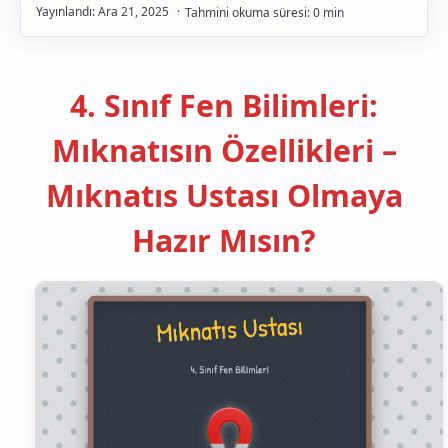
Gelişim
4. Sınıf Fen Bilimleri:
Mıknatısın Özellikleri –
Mıknatıs Ustası Olmaya
Hazır Mısın?