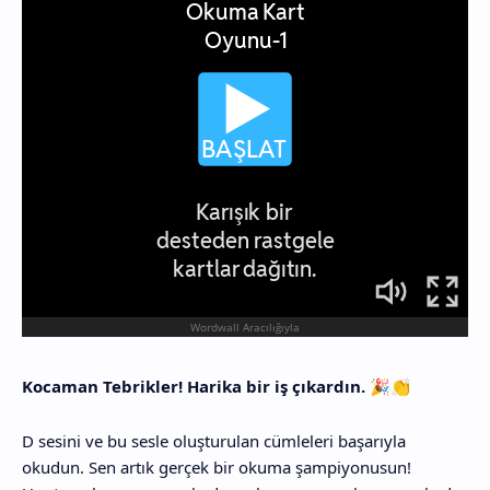
Kocaman Tebrikler! Harika bir iş çıkardın.
🎉👏
D sesini ve bu sesle oluşturulan cümleleri başarıyla
okudun. Sen artık gerçek bir okuma şampiyonusun!