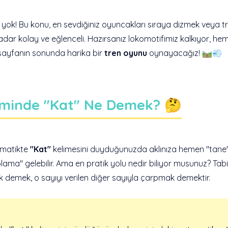
yok! Bu konu, en sevdiğiniz oyuncakları sıraya dizmek veya t
dar kolay ve eğlenceli. Hazırsanız lokomotifimiz kalkıyor, he
ayfanın sonunda harika bir
tren oyunu
oynayacağız! 🛤️💨
eminde "Kat" Ne Demek? 🤔
ematikte
"Kat"
kelimesini duyduğunuzda aklınıza hemen "tane"
ama" gelebilir. Ama en pratik yolu nedir biliyor musunuz? Tabi
ak demek, o sayıyı verilen diğer sayıyla çarpmak demektir.