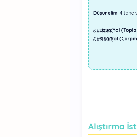
Düşünelim:
4 tane v
Uzun Yol (Topla
Kısa Yol (Çarpma
Alıştırma İs