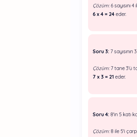
Çözüm:
6 sayısını 4 
6 x 4 = 24
eder.
Soru 3:
7 sayısının 3
Çözüm:
7 tane 3'ü t
7 x 3 = 21
eder.
Soru 4:
8'in 5 katı 
Çözüm:
8 ile 5'i çarp