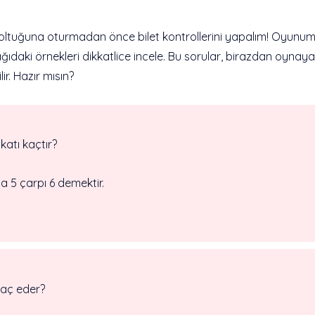
koltuğuna oturmadan önce bilet kontrollerini yapalım! Oyunu
ağıdaki örnekleri dikkatlice incele. Bu sorular, birazdan oynay
r. Hazır mısın?
katı kaçtır?
a 5 çarpı 6 demektir.
 kaç eder?