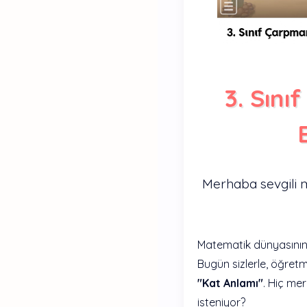
3. Sını
Merhaba sevgili ma
Matematik dünyasının 
Bugün sizlerle, öğretme
"Kat Anlamı"
. Hiç mer
isteniyor?