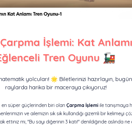
f Çarpma İşlemi: Kat Anlam
Eğlenceli Tren Oyunu 🚂
tematik yolcuları! 🌟 Biletlerinizi hazırlayın, bugün 
raylarda harika bir maceraya çıkıyoruz!
en süper güçlerinden biri olan
Çarpma İşlemi
ile tanışmaya h
nlerimizin ve ailemizin sık sık kullandığı gizemli bir kelimeyi ç
ak ettiniz mi, "Bu sayı diğerinin 3 katı!" denildiğinde aslında n