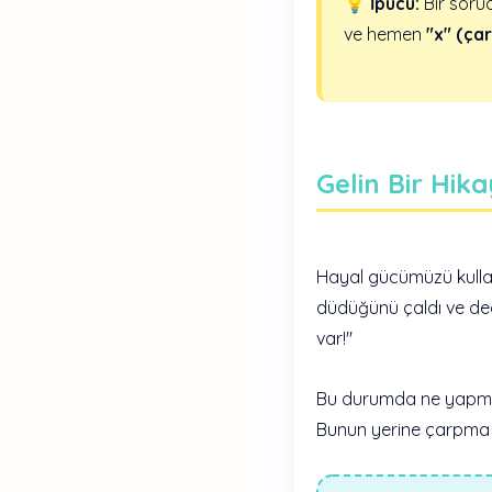
💡 İpucu:
Bir sorud
ve hemen
"x" (çar
Gelin Bir Hik
Hayal gücümüzü kullan
düdüğünü çaldı ve dedi
var!"
Bu durumda ne yapmam
Bunun yerine çarpma işl