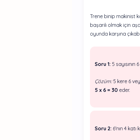
Trene binip makinist 
başarılı olmak için aş
oyunda karşına çıkabili
Soru 1:
5 sayısının 6 
Çözüm:
5 kere 6 vey
5 x 6 = 30
eder.
Soru 2:
6'nın 4 katı