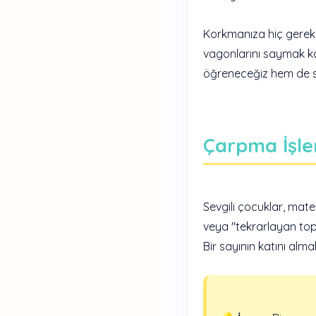
Korkmanıza hiç gerek 
vagonlarını saymak ka
öğreneceğiz hem de s
Çarpma İşl
Sevgili çocuklar, mat
veya "tekrarlayan topl
Bir sayının katını alm