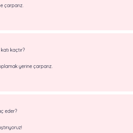
ile çarparız.
 katı kaçtır?
oplamak yerine çarparız.
kaç eder?
ıştırıyoruz!