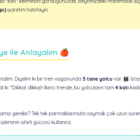
a "katı" kelimesini gördüğünüzde, beyninizdeki matematik ışığ
pı)
işaretini hatırlayın.
aye ile Anlayalım 🍎
alım. Diyelim ki bir tren vagonunda
5 tane yolcu
var. 👨‍👩‍👧‍👦 
 ki: "Dikkat dikkat! İkinci trende, bu yolcuların tam
4 katı
kada
ız gerekir? Tek tek parmaklarımızla saymak çok uzun sürer 
eminin sihirli gücünü kullanırız.