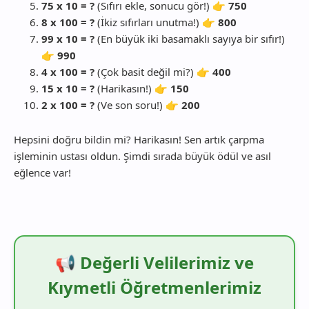
75 x 10 = ?
(Sıfırı ekle, sonucu gör!) 👉
750
8 x 100 = ?
(İkiz sıfırları unutma!) 👉
800
99 x 10 = ?
(En büyük iki basamaklı sayıya bir sıfır!)
👉
990
4 x 100 = ?
(Çok basit değil mi?) 👉
400
15 x 10 = ?
(Harikasın!) 👉
150
2 x 100 = ?
(Ve son soru!) 👉
200
Hepsini doğru bildin mi? Harikasın! Sen artık çarpma
işleminin ustası oldun. Şimdi sırada büyük ödül ve asıl
eğlence var!
📢 Değerli Velilerimiz ve
Kıymetli Öğretmenlerimiz