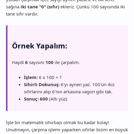
sağına
iki tane "0" (sıfır)
ekleriz. Çünkü 100 sayısında iki
tane sıfır vardır.
Örnek Yapalım:
Haydi
6
sayısını
100
ile çarpalım.
İşlem:
6 x 100 = ?
Sihirli Dokunuş:
6'yı aynen yaz. 100'ün ikiz
sıfırlarını alıp 6'nın arkasına vagon gibi tak.
Sonuç:
600
(Altı yüz)
İşte bir matematik sihirbazı olmak bu kadar kolay!
Unutmayın, çarpma işlemi yaparken sıfırlar bizim en büyük