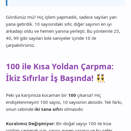
Gördünüz mü? Hiç işlem yapmadık, sadece sayıları yan
yana getirdik. 10 sayısındaki sıfır, diğer sayının en iyi
arkadaşı oldu ve hemen yanına yerleşti. Bu yöntemle 25,
40, 99 gibi sayıları bile saniyeler içinde 10 ile
çarpabilirsiniz.
100 ile Kısa Yoldan Çarpma:
İkiz Sıfırlar İş Başında! 👯‍♂️
Peki ya karşımıza kocaman bir
100
çıkarsa? Hiç
endişelenmeyin! 100 sayısı, 10 sayısının abisidir. Tek farkı,
onun cebinde
iki tane sıfırı
olmasıdır.
Kuralımız Değişmiyor:
Bir doğal sayıyı 100 ile kısa
yoldan çarpmak için, sayıyı aynen yazarız ve bu sefer