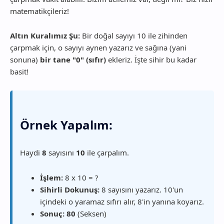
matematikçileriz!
Altın Kuralımız Şu:
Bir doğal sayıyı 10 ile zihinden
çarpmak için, o sayıyı aynen yazarız ve sağına (yani
sonuna)
bir tane "0" (sıfır)
ekleriz. İşte sihir bu kadar
basit!
Örnek Yapalım:
Haydi
8
sayısını
10
ile çarpalım.
İşlem:
8 x 10 = ?
Sihirli Dokunuş:
8 sayısını yazarız. 10'un
içindeki o yaramaz sıfırı alır, 8'in yanına koyarız.
Sonuç:
80
(Seksen)