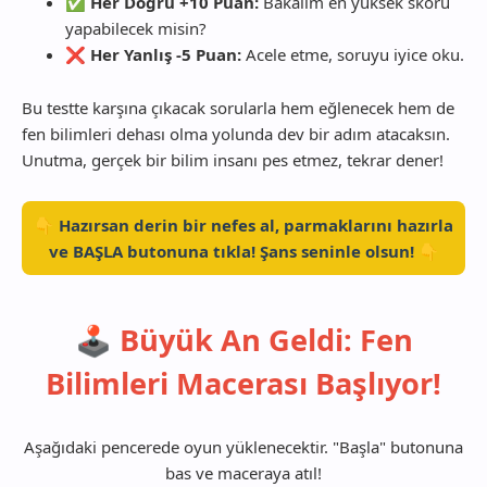
✅
Her Doğru +10 Puan:
Bakalım en yüksek skoru
yapabilecek misin?
❌
Her Yanlış -5 Puan:
Acele etme, soruyu iyice oku.
Bu testte karşına çıkacak sorularla hem eğlenecek hem de
fen bilimleri dehası olma yolunda dev bir adım atacaksın.
Unutma, gerçek bir bilim insanı pes etmez, tekrar dener!
👇 Hazırsan derin bir nefes al, parmaklarını hazırla
ve BAŞLA butonuna tıkla! Şans seninle olsun! 👇
🕹️ Büyük An Geldi: Fen
Bilimleri Macerası Başlıyor!
Aşağıdaki pencerede oyun yüklenecektir. "Başla" butonuna
bas ve maceraya atıl!