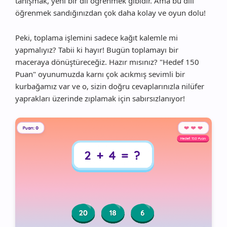
tanışmak, yeni bir dil öğrenmek gibidir. Ama bu dili
öğrenmek sandığınızdan çok daha kolay ve oyun dolu!
Peki, toplama işlemini sadece kağıt kalemle mi
yapmalıyız? Tabii ki hayır! Bugün toplamayı bir
maceraya dönüştüreceğiz. Hazır mısınız? "Hedef 150
Puan" oyunumuzda karnı çok acıkmış sevimli bir
kurbağamız var ve o, sizin doğru cevaplarınızla nilüfer
yaprakları üzerinde zıplamak için sabırsızlanıyor!