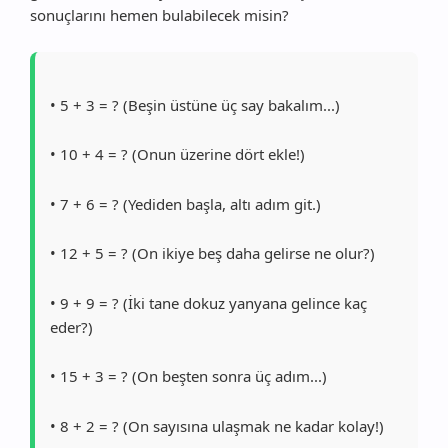
sonuçlarını hemen bulabilecek misin?
• 5 + 3 = ? (Beşin üstüne üç say bakalım...)
• 10 + 4 = ? (Onun üzerine dört ekle!)
• 7 + 6 = ? (Yediden başla, altı adım git.)
• 12 + 5 = ? (On ikiye beş daha gelirse ne olur?)
• 9 + 9 = ? (İki tane dokuz yanyana gelince kaç
eder?)
• 15 + 3 = ? (On beşten sonra üç adım...)
• 8 + 2 = ? (On sayısına ulaşmak ne kadar kolay!)