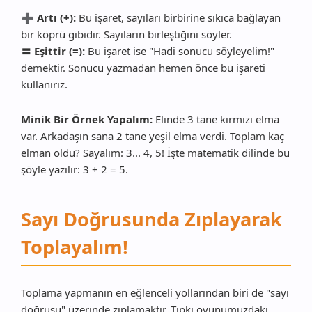
➕ Artı (+):
Bu işaret, sayıları birbirine sıkıca bağlayan
bir köprü gibidir. Sayıların birleştiğini söyler.
〓 Eşittir (=):
Bu işaret ise "Hadi sonucu söyleyelim!"
demektir. Sonucu yazmadan hemen önce bu işareti
kullanırız.
Minik Bir Örnek Yapalım:
Elinde 3 tane kırmızı elma
var. Arkadaşın sana 2 tane yeşil elma verdi. Toplam kaç
elman oldu? Sayalım: 3... 4, 5! İşte matematik dilinde bu
şöyle yazılır: 3 + 2 = 5.
Sayı Doğrusunda Zıplayarak
Toplayalım!
Toplama yapmanın en eğlenceli yollarından biri de "sayı
doğrusu" üzerinde zıplamaktır. Tıpkı oyunumuzdaki