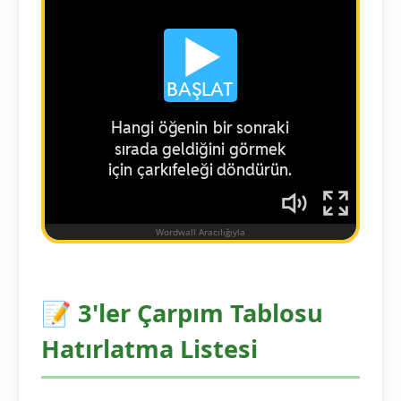
📝 3'ler Çarpım Tablosu
Hatırlatma Listesi