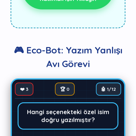
🎮 Eco-Bot: Yazım Yanlışı
Avı Görevi
❤️
3
🏆
0
🤖
1
/12
Hangi seçenekteki özel isim
doğru yazılmıştır?