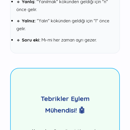
🔹
Yanlış:
"Yanılmak" kökünden geldiği için "n"
önce gelir.
🔹
Yalnız:
"Yalın" kökünden geldiği için "l" önce
gelir.
🔹
Soru eki:
Mı-mi her zaman ayrı gezer.
Tebrikler Eylem
Mühendisi! 🤖