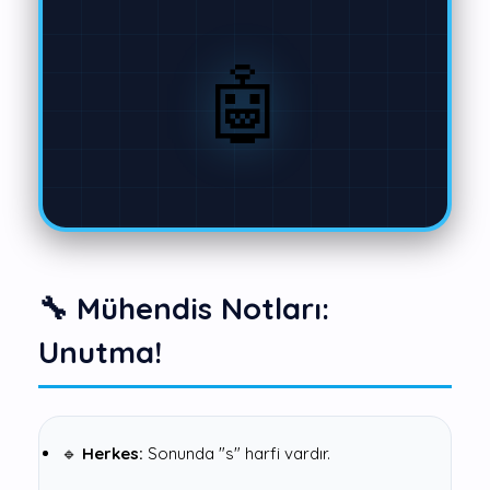
🤖
🔧 Mühendis Notları:
Unutma!
🔹
Herkes:
Sonunda "s" harfi vardır.