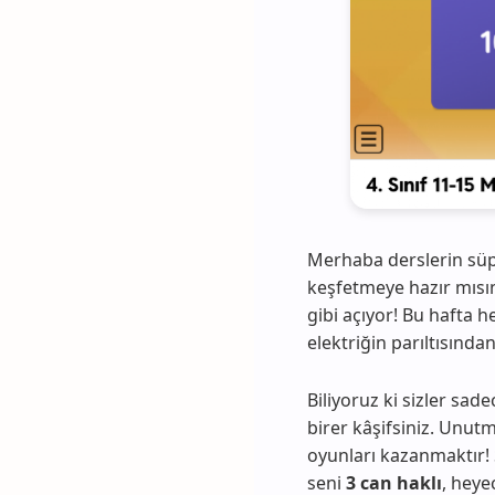
Merhaba derslerin süper
keşfetmeye hazır mısını
gibi açıyor! Bu hafta 
elektriğin parıltısından
Biliyoruz ki sizler sa
birer kâşifsiniz. Unu
oyunları kazanmaktır! S
seni
3 can haklı
, heye