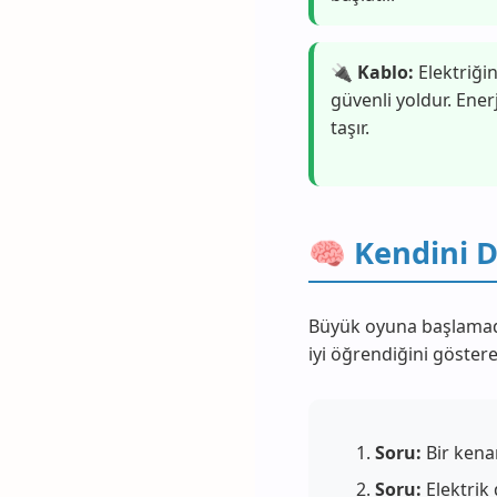
🔌 Kablo:
Elektriği
güvenli yoldur. Ener
taşır.
🧠 Kendini D
Büyük oyuna başlamada
iyi öğrendiğini göster
Soru:
Bir kena
Soru:
Elektrik