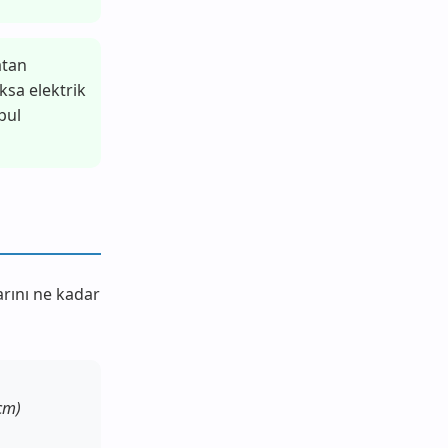
atan
ksa elektrik
pul
rını ne kadar
cm)