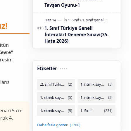
Tavşan Oyunu-1
z!
1. Sınıf Türkiye Geneli
İnteraktif Deneme Sınavı(35.
Hata 2026)
ütün
Çevre"
 resim
Etiketler
larız
kenarı 5 cm
rtık 4.