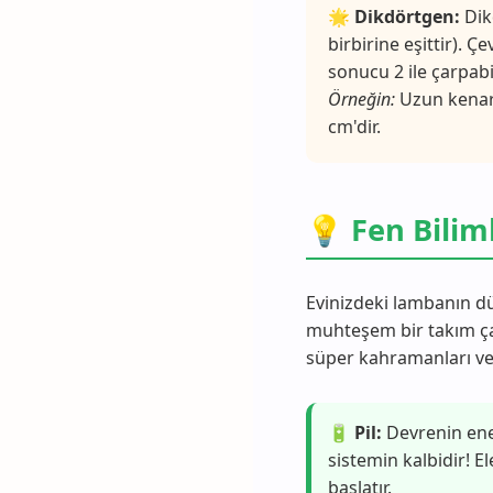
🌟
Dikdörtgen:
Dikd
birbirine eşittir). 
sonucu 2 ile çarpabil
Örneğin:
Uzun kenarı 
cm'dir.
💡 Fen Biliml
Evinizdeki lambanın dü
muhteşem bir takım çal
süper kahramanları ve 
🔋 Pil:
Devrenin ener
sistemin kalbidir! El
başlatır.