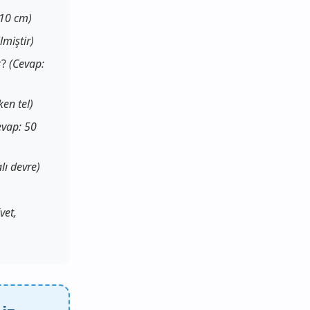
 10 cm)
lmiştir)
r?
(Cevap:
ken tel)
evap: 50
lı devre)
vet,