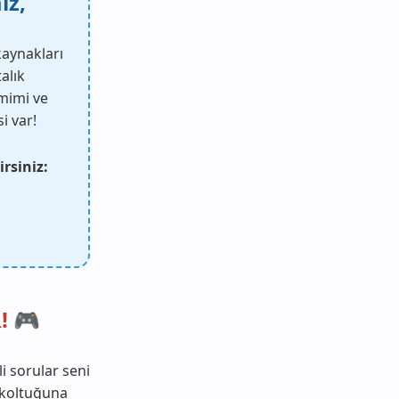
iz,
kaynakları
alık
amimi ve
i var!
rsiniz:
! 🎮
li sorular seni
k koltuğuna