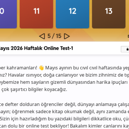
 kahramanları! 👋 Mayıs ayının bu cıvıl cıvıl haftasında yep
z? Havalar ısınıyor, doğa canlanıyor ve bizim zihnimiz de tıp
heybemize hem sayıların gizemli dünyasından harika ipuçlar
 çok şaşırtıcı bilgiler koyacağız.
dece defter dolduran öğrenciler değil, dünyayı anlamaya çalı
tmayın; öğrenmek sadece kitap okumak değil, aynı zamanda e
izin için hazırladığım bu yazıdaki bilgileri dikkatlice oku,
can dolu bir online test bekliyor! Bakalım kimler canlarını