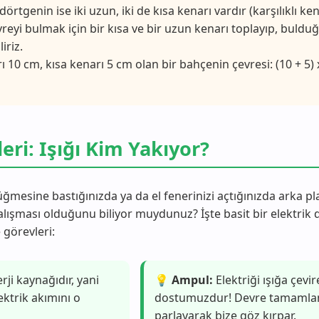
örtgenin ise iki uzun, iki de kısa kenarı vardır (karşılıklı ke
Çevreyi bulmak için bir kısa ve bir uzun kenarı toplayıp, buld
iriz.
10 cm, kısa kenarı 5 cm olan bir bahçenin çevresi: (10 + 5) 
eri: Işığı Kim Yakıyor?
ğmesine bastığınızda ya da el fenerinizi açtığınızda arka p
ışması olduğunu biliyor muydunuz? İşte basit bir elektrik 
görevleri:
ji kaynağıdır, yani
💡 Ampul:
Elektriği ışığa çevir
ektrik akımını o
dostumuzdur! Devre tamamla
parlayarak bize göz kırpar.