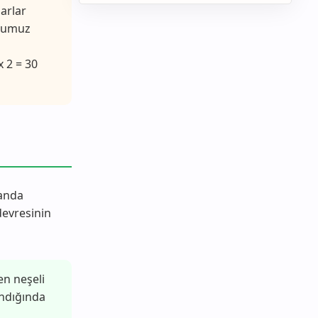
narlar
uğumuz
x 2 = 30
landa
devresinin
en neşeli
ndığında