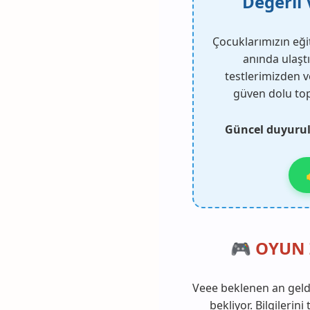
Değerli 
Çocuklarımızın eği
anında ulaştı
testlerimizden v
güven dolu topl
Güncel duyurula
🎮 OYUN 
Veee beklenen an geldi!
bekliyor. Bilgileri