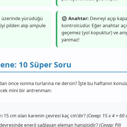
n üzerinde yürüdüğü
🔘 Anahtar:
Devreyi açıp kap
jiyi pilden alıp ampule
kontrolcüdür. Eğer anahtar açı
geçemez (yol kopuktur) ve am
yanmaz!
ene: 10 Süper Soru
n önce ısınma turlarına ne dersin? İşte bu haftanın konula
ecek mini bir antrenman:
rı 15 cm olan karenin çevresi kaç cm'dir?
(Cevap: 15 x 4 = 60 
 devresinde enerji sağlayan eleman hangisidir?
(Cevap: Pil)