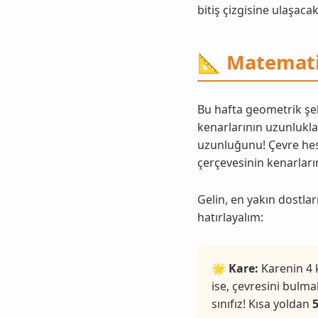
bitiş çizgisine ulaşaca
📐 Matematik
Bu hafta geometrik şek
kenarlarının uzunlukla
uzunluğunu! Çevre hes
çerçevesinin kenarların
Gelin, en yakın dostlar
hatırlayalım:
🌟
Kare:
Karenin 4 k
ise, çevresini bulmak
sınıfız! Kısa yoldan
5