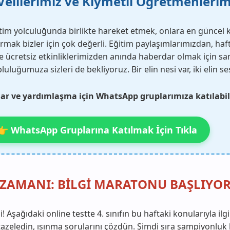
Velilerimiz ve Kıymetli Öğretmenlerim
tim yolculuğunda birlikte hareket etmek, onlara en güncel 
rmak bizler için çok değerli. Eğitim paylaşımlarımızdan, haft
e ücretsiz etkinliklerimizden anında haberdar olmak için s
uluğumuza sizleri de bekliyoruz. Bir elin nesi var, iki elin ses
r ve yardımlaşma için WhatsApp gruplarımıza katılabili
👉 WhatsApp Gruplarına Katılmak İçin Tıkla
ZAMANI: BİLGİ MARATONU BAŞLIYOR
 Aşağıdaki online testte 4. sınıfın bu haftaki konularıyla ilgi
ni tazeledin, ısınma sorularını çözdün. Şimdi sıra şampiyonlu