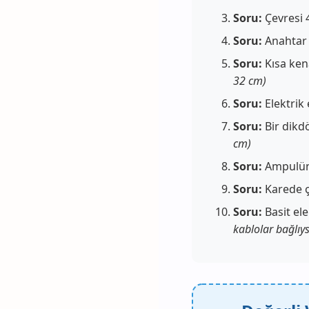
Soru:
Çevresi 4
Soru:
Anahtar 
Soru:
Kısa ken
32 cm)
Soru:
Elektrik 
Soru:
Bir dikdö
cm)
Soru:
Ampulün 
Soru:
Karede ç
Soru:
Basit el
kablolar bağlıy