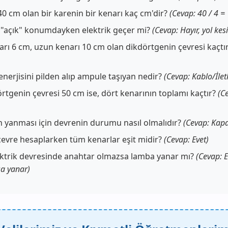
0 cm olan bir karenin bir kenarı kaç cm'dir?
(Cevap: 40 / 4 =
"açık" konumdayken elektrik geçer mi?
(Cevap: Hayır, yol kesi
arı 6 cm, uzun kenarı 10 cm olan dikdörtgenin çevresi kaçtı
enerjisini pilden alıp ampule taşıyan nedir?
(Cevap: Kablo/İlet
rtgenin çevresi 50 cm ise, dört kenarının toplamı kaçtır?
(C
yanması için devrenin durumu nasıl olmalıdır?
(Cevap: Kapa
evre hesaplarken tüm kenarlar eşit midir?
(Cevap: Evet)
ektrik devresinde anahtar olmazsa lamba yanar mı?
(Cevap: E
sa yanar)