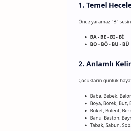
1. Temel Hecele
Önce yaramaz "B" sesini
BA - BE - BI - Bİ
BO - BÖ - BU - BÜ
2. Anlamlı Kel
Çocukların günlük hayat
Baba, Bebek, Balon
Boya, Börek, Buz, 
Buket, Bülent, Ber
Banu, Baston, Bay
Tabak, Sabun, Sob