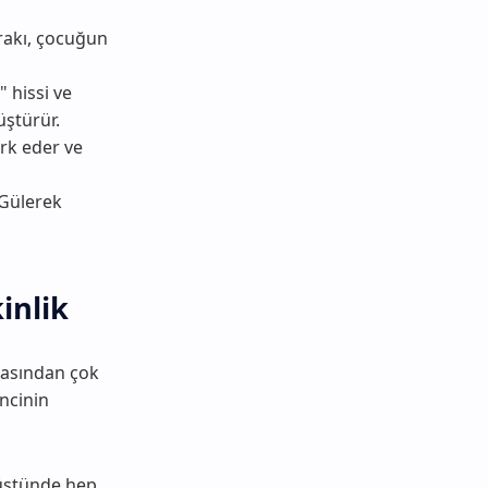
rakı, çocuğun
 hissi ve
ştürür.
ark eder ve
 Gülerek
inlik
masından çok
ncinin
 üstünde hep