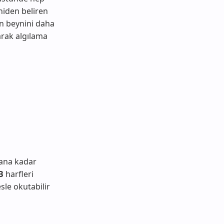
niden beliren
in beynini daha
arak algılama
 ana kadar
B
harfleri
sle okutabilir