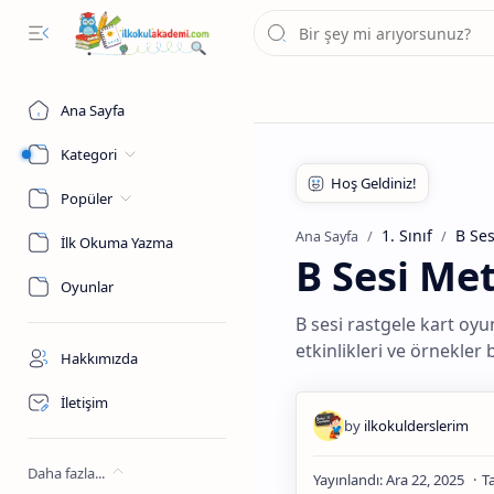
Ana Sayfa
Kategori
Popüler
1. Sınıf
B Ses
Ana Sayfa
İlk Okuma Yazma
B Sesi Me
Oyunlar
B sesi rastgele kart oyun
etkinlikleri ve örnekler
Hakkımızda
İletişim
Daha fazla...