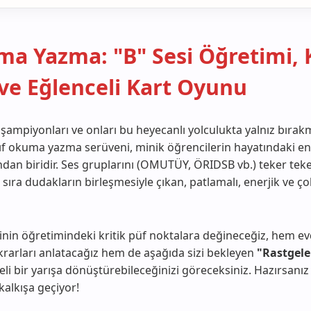
uma Yazma: "B" Sesi Öğretimi,
 ve Eğlenceli Kart Oyunu
ampiyonları ve onları bu heyecanlı yolculukta yalnız bırak
sınıf okuma yazma serüveni, minik öğrencilerin hayatındaki e
dan biridir. Ses gruplarını (OMUTÜY, ÖRIDSB vb.) teker teke
 sıra dudakların birleşmesiyle çıkan, patlamalı, enerjik ve ço
sinin öğretimindeki kritik püf noktalara değineceğiz, hem e
ekrarları anlatacağız hem de aşağıda sizi bekleyen
"Rastgele
eli bir yarışa dönüştürebileceğinizi göreceksiniz. Hazırsanız
kalkışa geçiyor!