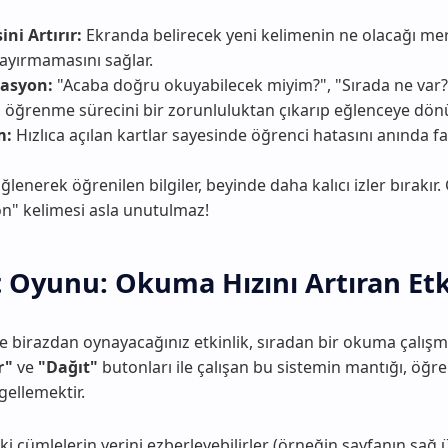
i Artırır:
Ekranda belirecek yeni kelimenin ne olacağı me
yırmamasını sağlar.
asyon:
"Acaba doğru okuyabilecek miyim?", "Sırada ne var?"
öğrenme sürecini bir zorunluluktan çıkarıp eğlenceye dönü
m:
Hızlıca açılan kartlar sayesinde öğrenci hatasını anında f
ğlenerek öğrenilen bilgiler, beyinde daha kalıcı izler bırakır.
on" kelimesi asla unutulmaz!
 Oyunu: Okuma Hızını Artıran Etk
ve birazdan oynayacağınız etkinlik, sıradan bir okuma çalış
r"
ve
"Dağıt"
butonları ile çalışan bu sistemin mantığı, öğre
ellemektir.
i cümlelerin yerini ezberleyebilirler (örneğin sayfanın sağ