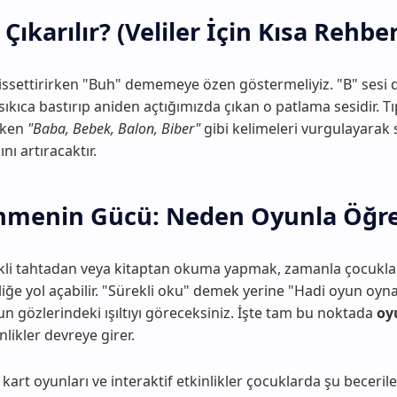
 Çıkarılır? (Veliler İçin Kısa Rehber
issettirirken "Buh" dememeye özen göstermeliyiz. "B" sesi d
sıkıca bastırıp aniden açtığımızda çıkan o patlama sesidir. Tı
ırken
"Baba, Bebek, Balon, Biber"
gibi kelimeleri vurgulayarak
nı artıracaktır.
nmenin Gücü: Neden Oyunla Öğr
ekli tahtadan veya kitaptan okuma yapmak, zamanla çocukla
zliğe yol açabilir. "Sürekli oku" demek yerine "Hadi oyun oyn
 gözlerindeki ışıltıyı göreceksiniz. İşte tam bu noktada
oy
nlikler devreye girer.
 kart oyunları ve interaktif etkinlikler çocuklarda şu becerileri