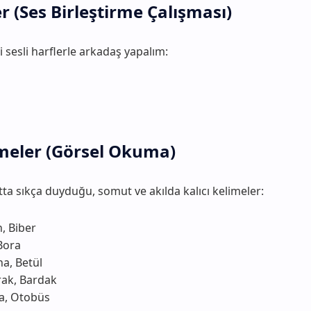
r (Ses Birleştirme Çalışması)
 sesli harflerle arkadaş yapalım:
imeler (Görsel Okuma)
ta sıkça duyduğu, somut ve akılda kalıcı kelimeler:
, Biber
Bora
na, Betül
rak, Bardak
a, Otobüs