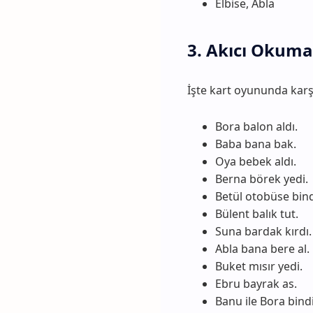
Elbise, Abla
3. Akıcı Okuma
İşte kart oyununda karş
Bora balon aldı.
Baba bana bak.
Oya bebek aldı.
Berna börek yedi.
Betül otobüse bind
Bülent balık tut.
Suna bardak kırdı.
Abla bana bere al.
Buket mısır yedi.
Ebru bayrak as.
Banu ile Bora bindi