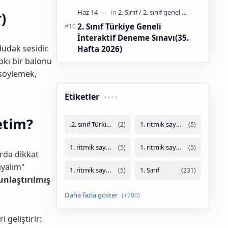
)
2. Sınıf Türkiye Geneli
İnteraktif Deneme Sınavı(35.
udak sesidir.
Hafta 2026)
pkı bir balonu
 söylemek,
Etiketler
etim?
rda dikkat
ayalım"
unlaştırılmış
 geliştirir: