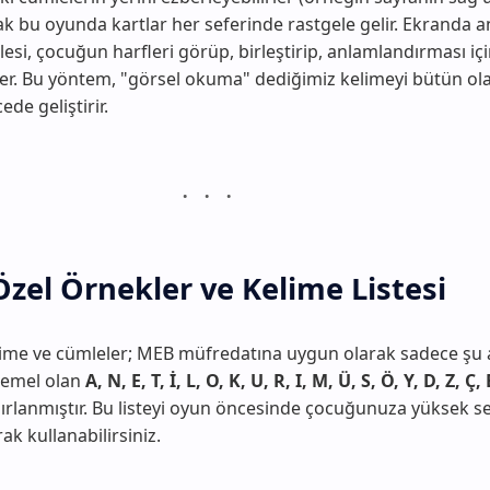
ak bu oyunda kartlar her seferinde rastgele gelir. Ekranda a
esi, çocuğun harfleri görüp, birleştirip, anlamlandırması iç
eder. Bu yöntem, "görsel okuma" dediğimiz kelimeyi bütün ol
de geliştirir.
 Özel Örnekler ve Kelime Listesi
lime ve cümleler; MEB müfredatına uygun olarak sadece şu
temel olan
A, N, E, T, İ, L, O, K, U, R, I, M, Ü, S, Ö, Y, D, Z, Ç, 
hazırlanmıştır. Bu listeyi oyun öncesinde çocuğunuza yüksek se
ak kullanabilirsiniz.