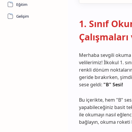
Eğitim
Gelişim
1. Sınıf Ok
Çalışmaları
Merhaba sevgili okuma ş
velilerimiz! İlkokul 1. 
renkli dönüm noktaların
geride bırakırken, şimdi
sese geldi:
"B" Sesi!
Bu içerikte, hem "B" se
yapabileceğiniz basit t
ile okumayı nasıl eğlenc
bağlayın, okuma roketi 