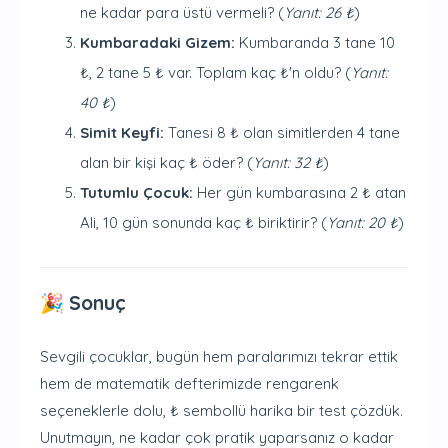
ne kadar para üstü vermeli? (
Yanıt: 26 ₺
)
Kumbaradaki Gizem:
Kumbaranda 3 tane 10
₺, 2 tane 5 ₺ var. Toplam kaç ₺'n oldu? (
Yanıt:
40 ₺
)
Simit Keyfi:
Tanesi 8 ₺ olan simitlerden 4 tane
alan bir kişi kaç ₺ öder? (
Yanıt: 32 ₺
)
Tutumlu Çocuk:
Her gün kumbarasına 2 ₺ atan
Ali, 10 gün sonunda kaç ₺ biriktirir? (
Yanıt: 20 ₺
)
🎉 Sonuç
Sevgili çocuklar, bugün hem paralarımızı tekrar ettik
hem de matematik defterimizde rengarenk
seçeneklerle dolu, ₺ sembollü harika bir test çözdük.
Unutmayın, ne kadar çok pratik yaparsanız o kadar