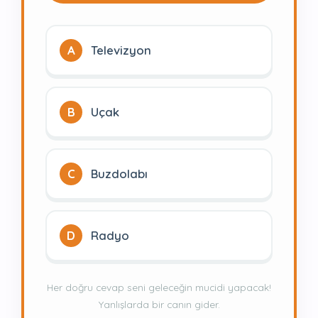
A
Televizyon
B
Uçak
C
Buzdolabı
D
Radyo
Her doğru cevap seni geleceğin mucidi yapacak!
Yanlışlarda bir canın gider.