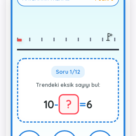
🚩
Soru 1/12
Trendeki eksik sayıyı bul:
?
10
-
=
6