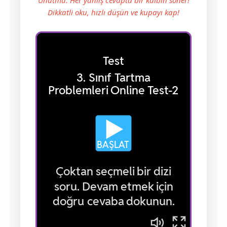
Unutma: Her yanlış cevapta bir kalbin söner!
Dikkatli oku, hızlı düşün ve kupayı kap!