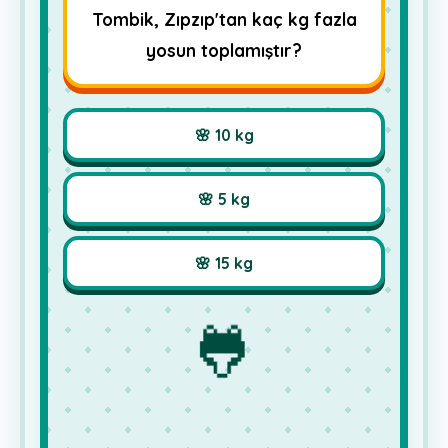
Tombik, Zıpzıp'tan kaç kg fazla
yosun toplamıştır?
🌸 10 kg
🌸 5 kg
🌸 15 kg
🐸