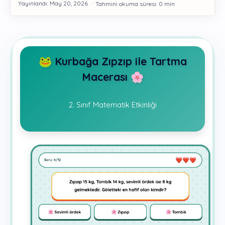
Gelişim
🐸 Kurbağa Zıpzıp ile Tartma
Macerası 🌸
2. Sınıf Matematik Etkinliği