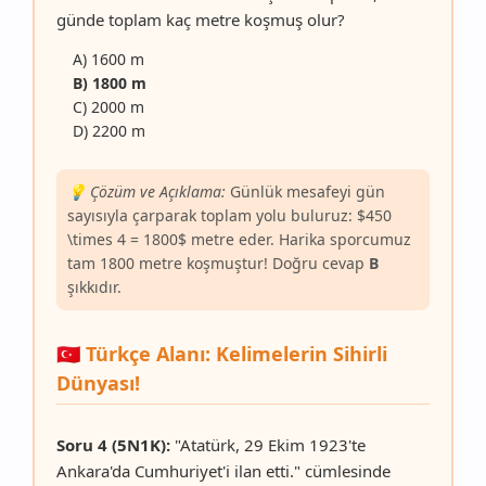
günde toplam kaç metre koşmuş olur?
A) 1600 m
B) 1800 m
C) 2000 m
D) 2200 m
💡 Çözüm ve Açıklama:
Günlük mesafeyi gün
sayısıyla çarparak toplam yolu buluruz: $450
\times 4 = 1800$ metre eder. Harika sporcumuz
tam 1800 metre koşmuştur! Doğru cevap
B
şıkkıdır.
🇹🇷 Türkçe Alanı: Kelimelerin Sihirli
Dünyası!
Soru 4 (5N1K):
"Atatürk, 29 Ekim 1923'te
Ankara'da Cumhuriyet'i ilan etti." cümlesinde