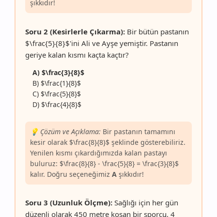
şıkkıdır!
Soru 2 (Kesirlerle Çıkarma):
Bir bütün pastanın
$\frac{5}{8}$'ini Ali ve Ayşe yemiştir. Pastanın
geriye kalan kısmı kaçta kaçtır?
A) $\frac{3}{8}$
B) $\frac{1}{8}$
C) $\frac{5}{8}$
D) $\frac{4}{8}$
💡 Çözüm ve Açıklama:
Bir pastanın tamamını
kesir olarak $\frac{8}{8}$ şeklinde gösterebiliriz.
Yenilen kısmı çıkardığımızda kalan pastayı
buluruz: $\frac{8}{8} - \frac{5}{8} = \frac{3}{8}$
kalır. Doğru seçeneğimiz
A
şıkkıdır!
Soru 3 (Uzunluk Ölçme):
Sağlığı için her gün
düzenli olarak 450 metre koşan bir sporcu, 4