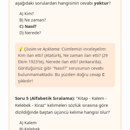
aşağıdaki sorulardan hangisinin cevabı
yoktur
?
A) Kim?
B) Ne zaman?
C) Nasıl?
D) Nerede?
💡 Çözüm ve Açıklama:
Cümlemizi inceleyelim:
Kim ilan etti? (Atatürk), Ne zaman ilan etti? (29
Ekim 1923'te), Nerede ilan etti? (Ankara'da).
Gördüğünüz gibi "Nasıl?" sorusunun cevabı
bulunmamaktadır. Bu yüzden doğru cevap
C
şıkkıdır!
Soru 5 (Alfabetik Sıralama):
"Kitap - Kalem -
Kelebek - Kiraz" kelimeleri sözlük sırasına göre
dizildiğinde baştan üçüncü kelime hangisi olur?
A) Kalem
B) Kelebek