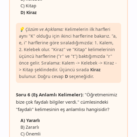
C) Kitap
D) Kiraz
💡 Çözüm ve Açıklama:
Kelimelerin ilk harfleri
aynı "K" olduğu için ikinci harflerine bakarız. "a,
e, i" harflerine göre sıraladığımızda: 1. Kalem,
2. Kelebek olur. "Kiraz" ve "Kitap" kelimelerinin
üçüncü harflerine ("r" ve "t") baktığımızda "r"
önce gelir. Sıralama: Kalem -> Kelebek -> Kiraz -
> Kitap şeklindedir. Üçüncü sırada
Kiraz
bulunur. Doğru cevap
D
seçeneğidir.
Soru 6 (Eş Anlamlı Kelimeler):
"Öğretmenimiz
bize çok faydalı bilgiler verdi." cümlesindeki
"faydalı" kelimesinin eş anlamlısı hangisidir?
A) Yararlı
B) Zararlı
C) Önemli