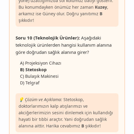
yöne) uzattığımızda sol kolumuz batıyı gösterir.
Bu konumdayken önümüz her zaman
Kuzey
,
arkamız ise Güney olur. Doğru yanıtımız
B
şıkkıdır!
Soru 10 (Teknolojik Ürünler):
Aşağıdaki
teknolojik ürünlerden hangisi kullanım alanına
göre doğrudan sağlık alanına girer?
A) Projeksiyon Cihazı
B) Stetoskop
C) Bulaşık Makinesi
D) Telgraf
💡 Çözüm ve Açıklama:
Stetoskop,
doktorlarımızın kalp atışlarımızı ve
akciğerlerimizin sesini dinlemek için kullandığı
hayati bir tıbbi araçtır. Yani doğrudan sağlık
alanına aittir. Harika cevabımız
B
şıkkıdır!