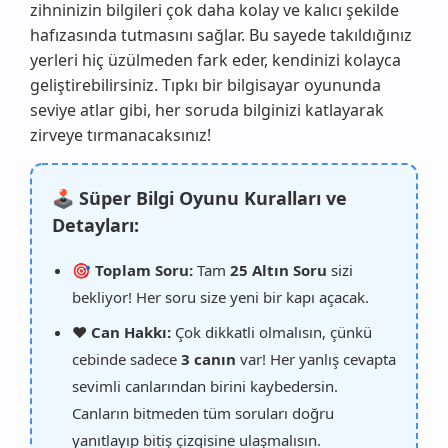
zihninizin bilgileri çok daha kolay ve kalıcı şekilde
hafızasında tutmasını sağlar. Bu sayede takıldığınız
yerleri hiç üzülmeden fark eder, kendinizi kolayca
geliştirebilirsiniz. Tıpkı bir bilgisayar oyununda
seviye atlar gibi, her soruda bilginizi katlayarak
zirveye tırmanacaksınız!
🕹️ Süper Bilgi Oyunu Kuralları ve
Detayları:
🎯 Toplam Soru:
Tam
25 Altın Soru
sizi
bekliyor! Her soru size yeni bir kapı açacak.
❤️ Can Hakkı:
Çok dikkatli olmalısın, çünkü
cebinde sadece
3 canın
var! Her yanlış cevapta
sevimli canlarından birini kaybedersin.
Canların bitmeden tüm soruları doğru
yanıtlayıp bitiş çizgisine ulaşmalısın.